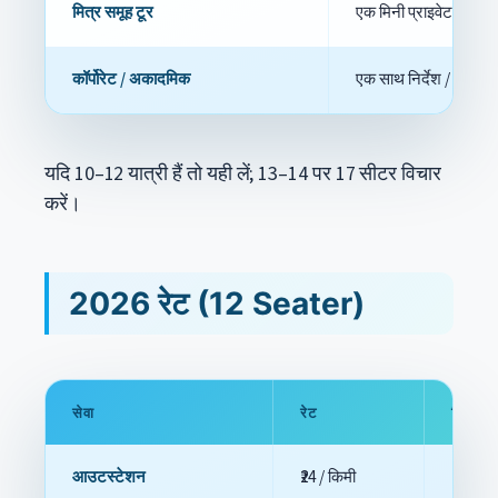
मित्र समूह टूर
एक मिनी प्राइवेट बस जै
कॉर्पोरेट / अकादमिक
एक साथ निर्देश / ब्रीफ 
यदि 10–12 यात्री हैं तो यही लें; 13–14 पर 17 सीटर विचार
करें।
2026 रेट (12 Seater)
सेवा
रेट
विवरण
आउटस्टेशन
₹24 / किमी
250 किम