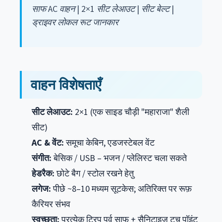
साफ AC वाहन | 2×1 सीट लेआउट | सीट बेल्ट |
ड्राइवर लोकल रूट जानकार
वाहन विशेषताएँ
सीट लेआउट:
2×1 (एक साइड चौड़ी "महाराजा" शैली
सीट)
AC & वेंट:
समूचा केबिन, एडजस्टेबल वेंट
संगीत:
बेसिक / USB – भजन / प्लेलिस्ट चला सकते
हेडरैक:
छोटे बैग / स्टोल रखने हेतु
लगेज:
पीछे ~8–10 मध्यम सूटकेस; अतिरिक्त पर रूफ़
कैरियर संभव
स्वच्छता:
प्रत्येक ट्रिप पूर्व साफ + सैनिटाइज टच पॉइंट