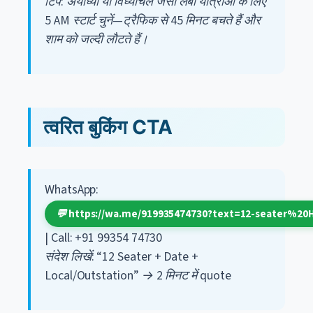
टिप: अयोध्या या विंध्याचल जैसी लंबी यात्राओं के लिए
5 AM स्टार्ट चुनें—ट्रैफिक से 45 मिनट बचते हैं और
शाम को जल्दी लौटते हैं।
त्वरित बुकिंग CTA
WhatsApp:
💬 https://wa.me/919935474730?text=12-seater%20H
| Call: +91 99354 74730
संदेश लिखें: “12 Seater + Date +
Local/Outstation” → 2 मिनट में quote