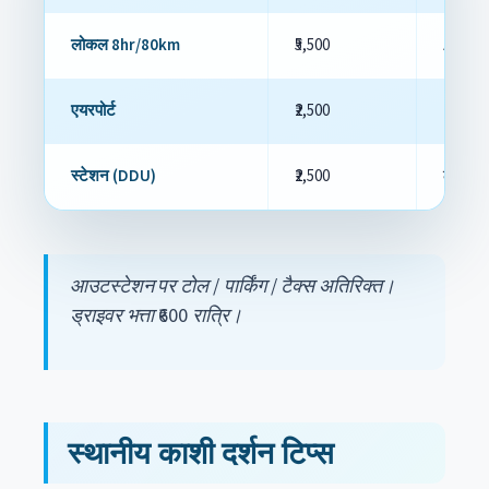
लोकल 8hr/80km
₹5,500
AC वाहन
एयरपोर्ट
₹2,500
LBS पि
स्टेशन (DDU)
₹2,500
लंबी दूर
आउटस्टेशन पर टोल / पार्किंग / टैक्स अतिरिक्त।
ड्राइवर भत्ता ₹600 रात्रि।
स्थानीय काशी दर्शन टिप्स