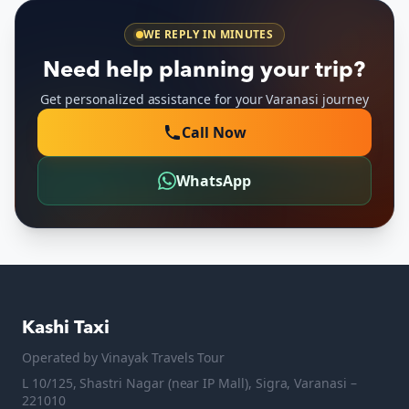
WE REPLY IN MINUTES
Need help planning your trip?
Get personalized assistance for your Varanasi journey
Call Now
WhatsApp
Kashi Taxi
Operated by
Vinayak Travels Tour
L 10/125, Shastri Nagar (near IP Mall), Sigra, Varanasi –
221010