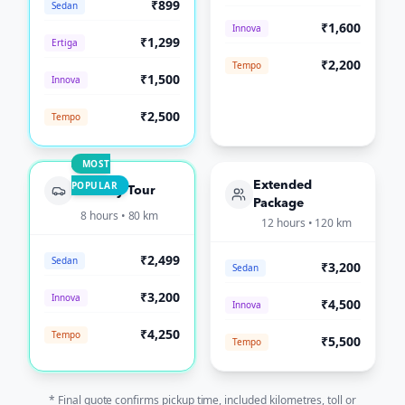
₹899
Sedan
₹1,600
Innova
₹1,299
Ertiga
₹2,200
Tempo
₹1,500
Innova
₹2,500
Tempo
MOST
POPULAR
Extended
Full-Day Tour
Package
8 hours • 80 km
12 hours • 120 km
₹2,499
Sedan
₹3,200
Sedan
₹3,200
Innova
₹4,500
Innova
₹4,250
Tempo
₹5,500
Tempo
* Final quote confirms pickup time, included kilometres, toll or