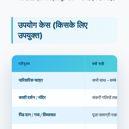
उपयोग केस (किसके लिए
उपयुक्त)
परिदृश्य
क्यों सही
पारिवारिक यात्रा
सभी साथ – बच्चे आराम स
काशी दर्शन / मंदिर
संकरी गलियों तक ड्रॉप 
पिंड दान / गया / विंध्याचल
पूजा सामग्री रखने जगह