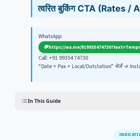
त्वरित बुकिंग CTA (Rates / 
WhatsApp:
💬 https://wa.me/919935474730?text=Te
Call: +91 99354 74730
“Date + Pax + Local/Outstation” भेजें → Inst
In This Guide
INDICATIV