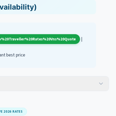
Availability)
|
mpo%20Traveller%20Rates%20Vns%20Quote
ant best price
E 2026 RATES