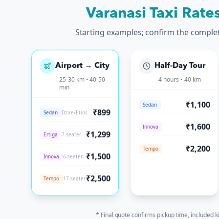
Varanasi Taxi Rate
Starting examples; confirm the comple
Airport → City
Half-Day Tour
25-30 km • 40-50
4 hours • 40 km
min
₹1,100
Sedan
₹899
Sedan
Dzire/Etios
₹1,600
Innova
₹1,299
Ertiga
7-seater
₹2,200
Tempo
₹1,500
Innova
6-seater
₹2,500
Tempo
17-seater
* Final quote confirms pickup time, included k