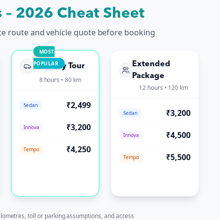
s – 2026 Cheat Sheet
te route and vehicle quote before booking
MOST
POPULAR
Extended
Full-Day Tour
Package
8 hours • 80 km
12 hours • 120 km
₹2,499
Sedan
₹3,200
Sedan
₹3,200
Innova
₹4,500
Innova
₹4,250
Tempo
₹5,500
Tempo
ilometres, toll or parking assumptions, and access