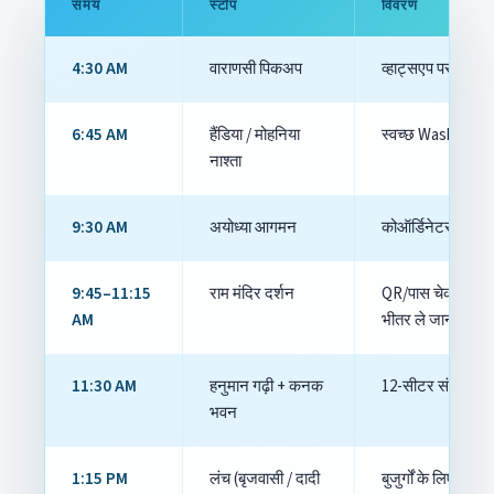
समय
स्टॉप
विवरण
4:30 AM
वाराणसी पिकअप
व्हाट्सएप पर रूट मै
6:45 AM
हैंडिया / मोहनिया
स्वच्छ Washroom +
नाश्ता
9:30 AM
अयोध्या आगमन
कोऑर्डिनेटर क्यू मैने
9:45–11:15
राम मंदिर दर्शन
QR/पास चेक, लॉकर
AM
भीतर ले जाना
11:30 AM
हनुमान गढ़ी + कनक
12-सीटर संकरी गल
भवन
1:15 PM
लंच (बृजवासी / दादी
बुजुर्गों के लिए सोफ