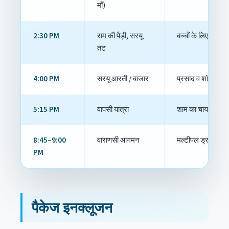
माँ)
2:30 PM
राम की पैड़ी, सरयू
बच्चों के लिए स्नैक 
तट
4:00 PM
सरयू आरती / बाजार
प्रसाद व शॉपिंग सुर
5:15 PM
वापसी यात्रा
शाम का चाय ब्रेक,
8:45–9:00
वाराणसी आगमन
मल्टीपल ड्रॉप, सा
PM
पैकेज इनक्लूजन