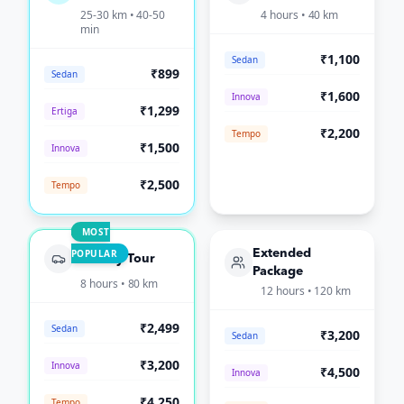
25-30 km • 40-50
4 hours • 40 km
min
₹1,100
Sedan
₹899
Sedan
₹1,600
Innova
₹1,299
Ertiga
₹2,200
Tempo
₹1,500
Innova
₹2,500
Tempo
MOST
POPULAR
Extended
Full-Day Tour
Package
8 hours • 80 km
12 hours • 120 km
₹2,499
Sedan
₹3,200
Sedan
₹3,200
Innova
₹4,500
Innova
₹4,250
Tempo