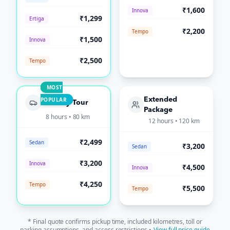
₹1,600
Innova
₹1,299
Ertiga
₹2,200
Tempo
₹1,500
Innova
₹2,500
Tempo
MOST
POPULAR
Extended
Full-Day Tour
Package
8 hours • 80 km
12 hours • 120 km
₹2,499
Sedan
₹3,200
Sedan
₹3,200
Innova
₹4,500
Innova
₹4,250
Tempo
₹5,500
Tempo
* Final quote confirms pickup time, included kilometres, toll or
parking assumptions, and access restrictions •
View full price guide