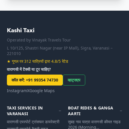
Kashi Taxi
Operated by
Vinayak Travels Tour
L 10/125, Shastri Nagar (near IP Mall), Sigra, Varanasi –
221010
★
गूगल पर 312 यात्रियों द्वारा 4.8/5 रेटेड
वाराणसी में टैक्सी या टूर चाहिए?
कॉल करें
:
+91 99354 74730
व्हाट्सएप
Instagram
X
Google Maps
TAXI SERVICES IN
BOAT RIDES & GANGA
VARANASI
AARTI
वाराणसी एयरपोर्ट ट्रांसफर डायरेक्टरी
सुबह नाव यात्रा वाराणसी कीमत गाइड
2026 (Morning…
वाराणसी एयरपोर्ट टैक्सी गाइड