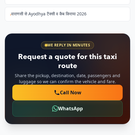
वाराणसी से Ayodhya टैक्सी व कैब किराया 2026
›
WE REPLY IN MINUTES
Request a quote for this taxi
route
Share the pickup, destination, date, passengers and
luggage so we can confirm the vehicle and fare.
Call Now
WhatsApp