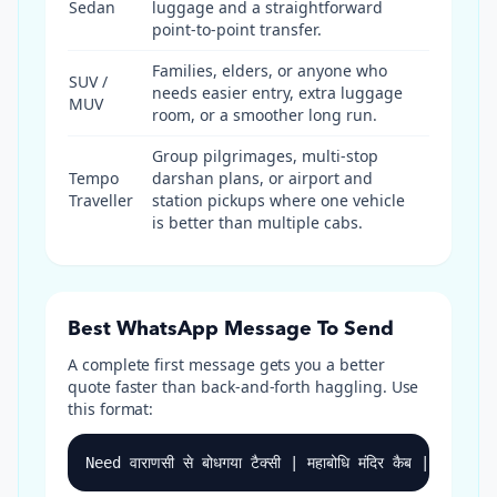
Sedan
luggage and a straightforward
point-to-point transfer.
Families, elders, or anyone who
SUV /
needs easier entry, extra luggage
MUV
room, or a smoother long run.
Group pilgrimages, multi-stop
Tempo
darshan plans, or airport and
Traveller
station pickups where one vehicle
is better than multiple cabs.
Best WhatsApp Message To Send
A complete first message gets you a better
quote faster than back-and-forth haggling. Use
this format:
Need वाराणसी से बोधगया टैक्सी | महाबोधि मंदिर कैब | ₹