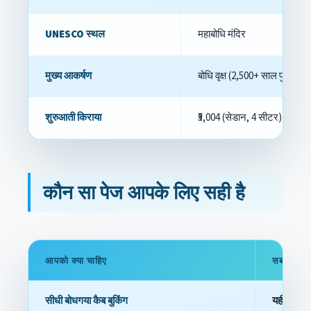
UNESCO स्थल
महाबोधि मंदिर
मुख्य आकर्षण
बोधि वृक्ष (2,500+ साल पुरानी पर
शुरुआती किराया
₹5,004 (सेडान, 4 सीटर)
कौन सा पेज आपके लिए सही है
आपको क्या चाहिए
सबसे अच्छ
सीधी बोधगया कैब बुकिंग
यही पेज