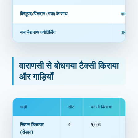
विष्णुपद/पिंडदान (गया) के साथ
वाराणसी से
बाबा बैद्यनाथ ज्योतिर्लिंग
वाराणसी से
वाराणसी से बोधगया टैक्सी किराया
और गाड़ियाँ
गाड़ी
सीट
वन-वे किराया
सेम-डे
स्विफ्ट डिजायर
4
₹5,004
₹6,864
(सेडान)