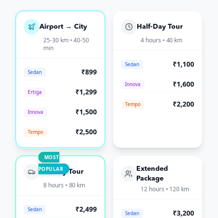
Airport → City
Half-Day Tour
25-30 km • 40-50
4 hours • 40 km
min
₹1,100
Sedan
₹899
Sedan
₹1,600
Innova
₹1,299
Ertiga
₹2,200
Tempo
₹1,500
Innova
₹2,500
Tempo
MOST
POPULAR
Extended
Full-Day Tour
Package
8 hours • 80 km
12 hours • 120 km
₹2,499
Sedan
₹3,200
Sedan