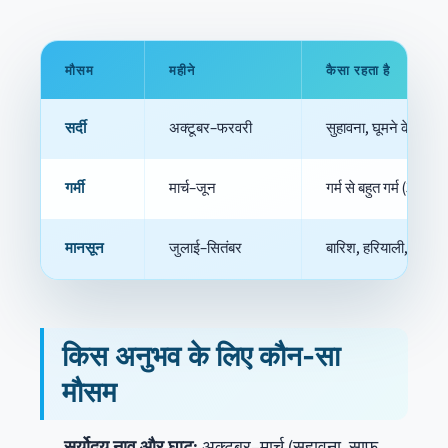
मौसम
महीने
कैसा रहता है
सर्दी
अक्टूबर–फरवरी
सुहावना, घूमने के लिए 
गर्मी
मार्च–जून
गर्म से बहुत गर्म (38-44
मानसून
जुलाई–सितंबर
बारिश, हरियाली, गंगा क
किस अनुभव के लिए कौन-सा
मौसम
सूर्योदय नाव और घाट:
अक्टूबर–मार्च (सुहावना, साफ़