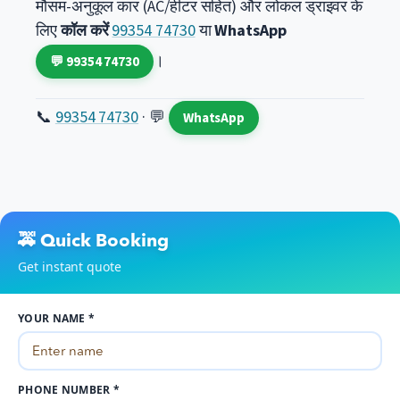
मौसम-अनुकूल कार (AC/हीटर सहित) और लोकल ड्राइवर के
लिए
कॉल करें
99354 74730
या
WhatsApp
।
💬 99354 74730
📞
99354 74730
· 💬
WhatsApp
🚕 Quick Booking
Get instant quote
YOUR NAME *
PHONE NUMBER *