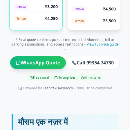
₹3,200
Innova
₹4,500
Innova
₹4,250
Tempo
₹5,500
Tempo
* Final quote confirms pickup time, included kilometres, toll or
parking assumptions, and access restrictions •
View full price guide
→
WhatsApp Quote
Call 99354 74730
Free cancel
No surprises
All-inclusive
📊 Powered by
Kashitaxi Research
• 2000+ trips completed
मौसम एक नज़र में