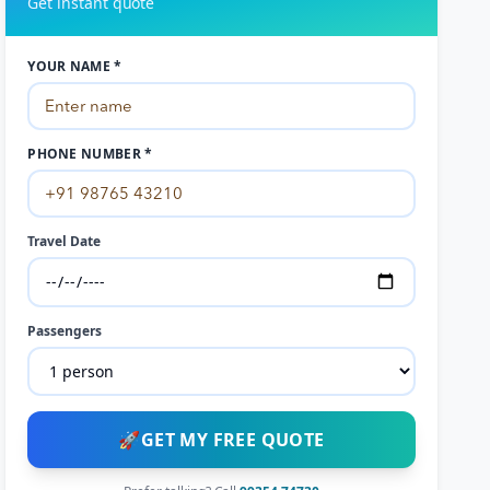
Get instant quote
YOUR NAME *
PHONE NUMBER *
Travel Date
Passengers
🚀
GET MY FREE QUOTE