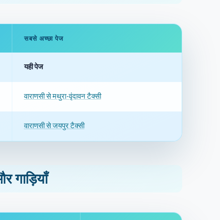
सबसे अच्छा पेज
यही पेज
वाराणसी से मथुरा-वृंदावन टैक्सी
वाराणसी से जयपुर टैक्सी
र गाड़ियाँ