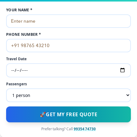
YOUR NAME *
PHONE NUMBER *
Travel Date
Passengers
🚀
GET MY FREE QUOTE
Prefer talking? Call
99354 74730