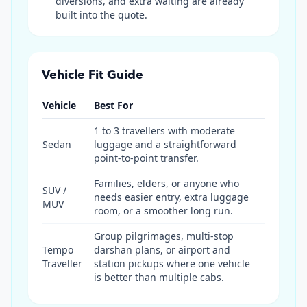
diversions, and extra waiting are already
built into the quote.
Vehicle Fit Guide
Vehicle
Best For
1 to 3 travellers with moderate
Sedan
luggage and a straightforward
point-to-point transfer.
Families, elders, or anyone who
SUV /
needs easier entry, extra luggage
MUV
room, or a smoother long run.
Group pilgrimages, multi-stop
Tempo
darshan plans, or airport and
Traveller
station pickups where one vehicle
is better than multiple cabs.