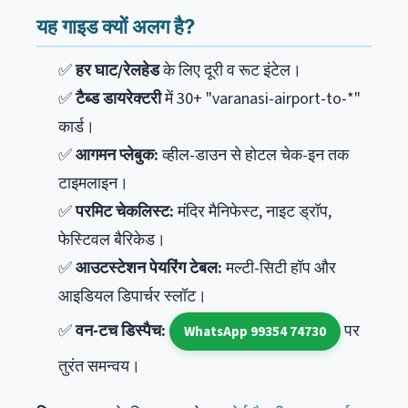
यह गाइड क्यों अलग है?
✅
हर घाट/रेलहेड
के लिए दूरी व रूट इंटेल।
✅
टैब्ड डायरेक्टरी
में 30+ "varanasi-airport-to-*"
कार्ड।
✅
आगमन प्लेबुक:
व्हील-डाउन से होटल चेक-इन तक
टाइमलाइन।
✅
परमिट चेकलिस्ट:
मंदिर मैनिफेस्ट, नाइट ड्रॉप,
फेस्टिवल बैरिकेड।
✅
आउटस्टेशन पेयरिंग टेबल:
मल्टी-सिटी हॉप और
आइडियल डिपार्चर स्लॉट।
✅
वन-टच डिस्पैच:
पर
WhatsApp 99354 74730
तुरंत समन्वय।