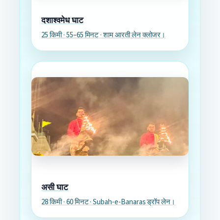
दशाश्वमेध घाट
25 किमी · 55–65 मिनट · शाम आरती लेन क्लोजर।
असी घाट
28 किमी · 60 मिनट · Subah-e-Banaras ड्रॉप लेन।