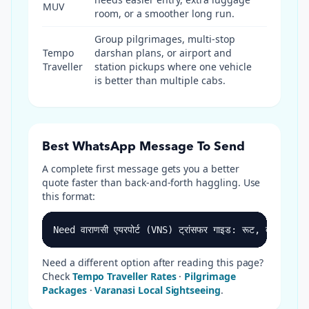
MUV
room, or a smoother long run.
Group pilgrimages, multi-stop
Tempo
darshan plans, or airport and
Traveller
station pickups where one vehicle
is better than multiple cabs.
Best WhatsApp Message To Send
A complete first message gets you a better
quote faster than back-and-forth haggling. Use
this format:
Need वाराणसी एयरपोर्ट (VNS) ट्रांसफर गाइड: रूट, दूरी
Need a different option after reading this page?
Check
Tempo Traveller Rates
·
Pilgrimage
Packages
·
Varanasi Local Sightseeing
.