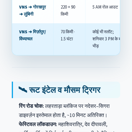
VNS ➜ गोरखपुर
220 + 90
5 AM रोल आउट
➜ लुंबिनी
किमी
VNS ➜ मिर्ज़ापुर/
70 किमी ·
कोई भी स्लॉट;
विंध्याचल
1.5 घंटा
शनिवार 3 PM के बाद
भीड़
🛰️ रूट इंटेल व मौसम ट्रिगर
रिंग रोड चोक:
लहरताड़ा ब्लॉकेज पर नदेसर–सिगरा
डाइवर्ज़न इस्तेमाल होता है, ~10 मिनट अतिरिक्त।
फेस्टिवल लॉकडाउन:
महाशिवरात्रि, देव दीपावली,