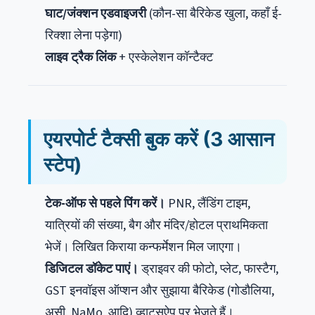
घाट/जंक्शन एडवाइजरी
(कौन-सा बैरिकेड खुला, कहाँ ई-
रिक्शा लेना पड़ेगा)
लाइव ट्रैक लिंक
+ एस्केलेशन कॉन्टैक्ट
एयरपोर्ट टैक्सी बुक करें (3 आसान
स्टेप)
टेक-ऑफ से पहले पिंग करें।
PNR, लैंडिंग टाइम,
यात्रियों की संख्या, बैग और मंदिर/होटल प्राथमिकता
भेजें। लिखित किराया कन्फर्मेशन मिल जाएगा।
डिजिटल डॉकेट पाएं।
ड्राइवर की फोटो, प्लेट, फास्टैग,
GST इनवॉइस ऑप्शन और सुझाया बैरिकेड (गोडौलिया,
असी, NaMo, आदि) व्हाट्सऐप पर भेजते हैं।