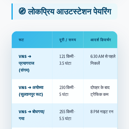
🧭 लोकप्रिय आउटस्टेशन पेयरिंग
रूट
दूरी / समय
आदर्श डिपार्चर
VNS ➜
121 किमी ·
6:30 AM से पहले
प्रयागराज
3.5 घंटा
निकलें
(संगम)
VNS ➜ अयोध्या
230 किमी ·
दोपहर के बाद
(सुल्तानपुर रूट)
5 घंटा
ट्रैफिक कम
VNS ➜ बोधगया/
255 किमी ·
8 PM नाइट रन
गया
5.5 घंटा