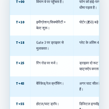
T+00
विमान बे पर पहुँचता है।
फोन को हाई-परफॉर्मेंस मो
धीमा पड़ता है।
T+10
इमीग्रेशन/सिक्योरिटी +
पोर्टर (₹250) बड़े इंस्ट्रू
बेल्ट शुरू।
T+18
Gate 3 पर ड्राइवर से
प्लेट के अंतिम 4 अंक + 
मुलाकात।
T+25
रिंग रोड पर मर्ज।
ड्राइवर दो रूट विकल्प
व्हाट्सऐप करता है।
T+45
बैरिकेड/रेल क्रॉसिंग।
अगर घाट सील है तो ई-रिक
हैं।
T+55
होटल/घाट ड्रॉप।
डिजिटल इनवॉइस + ड्राइव