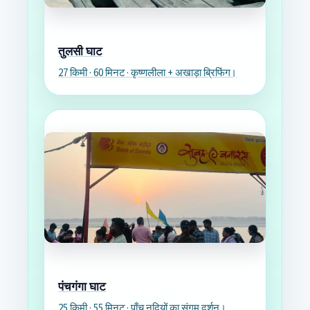
तुलसी घाट
27 किमी · 60 मिनट · कृष्णलीला + अखाड़ा ब्रिफिंग।
पंचगंगा घाट
25 किमी · 55 मिनट · पाँच नदियों का संगम दर्शन।