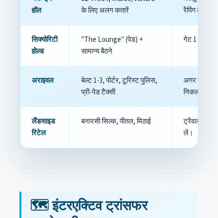
हॉल
के लिए अलग कतारें
रैपिंग लाइन ल
सिक्योरिटी
"The Lounge" (पेड) +
गेट 1 और 5 क
होल्ड
सामान्य बैठने
अराइवल
बेल्ट 1-3, पोर्टर, टूरिस्ट पुलिस,
अगर डिस्पैच स
प्री-पेड टैक्सी
निकलने की अ
लैंडसाइड
बनारसी सिल्क, पीतल, मिठाई
ट्रैवल-फ्रेंड
रिटेल
लें।
🗺️ इंटरएक्टिव ट्रांसफर