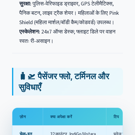
सुरक्षा:
पुलिस-वेरिफाइड ड्राइवर, GPS टेलीमैटिक्स,
पैनिक बटन, लाइव ट्रैक शेयर। महिलाओं के लिए Pink
Shield (महिला मार्शल/बॉडी कैम/कोडवर्ड) उपलब्ध।
एस्केलेशन:
24x7 ऑप्स डेस्क; फ्लाइट डिले पर वाहन
स्वतः री-असाइन।
🧳🛫 पैसेंजर फ्लो, टर्मिनल और
सुविधाएँ
ज़ोन
क्या अपेक्षा करें
टिप
चेक-इन
32 काउंटर, IndiGo/Vistara
घरेलू उड़ान के 