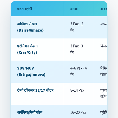
वाहन श्रेणी
क्षमता
आदर्श उपयो
कॉम्पैक्ट सेडान
3 Pax · 2
कपल/सोलो
(Dzire/Amaze)
बैग
प्रीमियम सेडान
3 Pax · 3
बिजनेस ट्रै
(Ciaz/City)
बैग
SUV/MUV
4–6 Pax · 4
फैमिली,
(Ertiga/Innova)
बैग
फोटोग्राफर
टेम्पो ट्रैवलर 12/17 सीटर
8–14 Pax
ग्रुप, यत्रा,
वेडिंग
अर्बनिया/मिनी कोच
16–20 Pax
प्रीमियम ग्रु