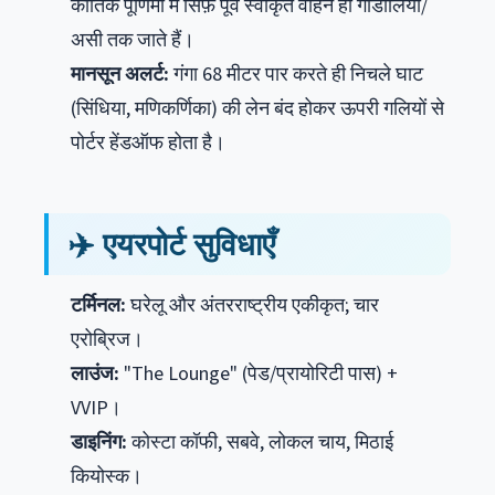
कार्तिक पूर्णिमा में सिर्फ़ पूर्व स्वीकृत वाहन ही गोडौलिया/
असी तक जाते हैं।
मानसून अलर्ट:
गंगा 68 मीटर पार करते ही निचले घाट
(सिंधिया, मणिकर्णिका) की लेन बंद होकर ऊपरी गलियों से
पोर्टर हेंडऑफ होता है।
✈️ एयरपोर्ट सुविधाएँ
टर्मिनल:
घरेलू और अंतरराष्ट्रीय एकीकृत; चार
एरोब्रिज।
लाउंज:
"The Lounge" (पेड/प्रायोरिटी पास) +
VVIP।
डाइनिंग:
कोस्टा कॉफी, सबवे, लोकल चाय, मिठाई
कियोस्क।