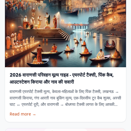
2026 वाराणसी परिवहन मूल्य गाइड - एयरपोर्ट टैक्सी, पिंक कैब,
आउटस्टेशन किराया और नाव की सवारी
वाराणसी एयरपोर्ट टैक्सी मूल्य, केवला-महिलाओं के लिए पिंक टैक्सी, लखनऊ →
वाराणसी किराया, गंगा आरती नाव बुकिंग मूल्य, एक-दिवसीय टूर कैब शुल्‍क, अस्सी
घाट ↔ एयरपोर्ट दूरी, और वाराणसी → बोधगया टैक्सी लागत के लिए आपकी
एक-स्टॉप गाइड। www.kashitaxi.in पर तुरंत बुक करें या 99354
Read more
→
74730 पर कॉल करें।