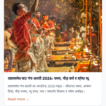
दशाश्वमेध घाट गंगा आरती 2026: समय, भीड़ कर्व व श्रेष्ठ व्यू
दशाश्वमेध गंगा आरती का अपडेटेड 2026 गाइड – सीज़नल समय, आगमन
विंडो, भीड़ घनत्व, व्यू एंगल, नाव / रूफटॉप विकल्प व स्कैम अवॉइड।
Read more
→