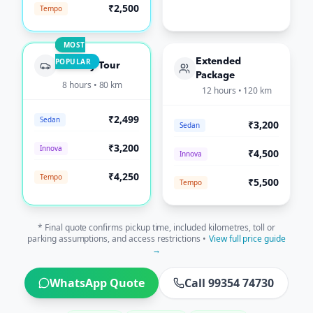
₹2,500
Tempo
MOST
POPULAR
Extended
Full-Day Tour
Package
8 hours • 80 km
12 hours • 120 km
₹2,499
Sedan
₹3,200
Sedan
₹3,200
Innova
₹4,500
Innova
₹4,250
Tempo
₹5,500
Tempo
* Final quote confirms pickup time, included kilometres, toll or
parking assumptions, and access restrictions •
View full price guide
→
WhatsApp Quote
Call 99354 74730