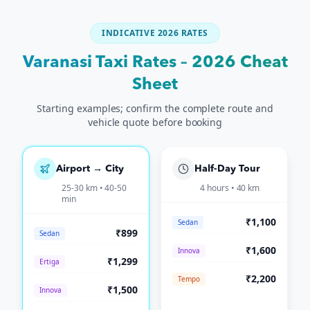
INDICATIVE 2026 RATES
Varanasi Taxi Rates – 2026 Cheat
Sheet
Starting examples; confirm the complete route and
vehicle quote before booking
Airport → City
Half-Day Tour
25-30 km • 40-50
4 hours • 40 km
min
₹1,100
Sedan
₹899
Sedan
₹1,600
Innova
₹1,299
Ertiga
₹2,200
Tempo
₹1,500
Innova