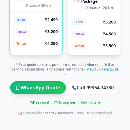
Package
8 hours • 80 km
12 hours • 120 km
₹2,499
Sedan
₹3,200
Sedan
₹3,200
Innova
₹4,500
Innova
₹4,250
Tempo
₹5,500
Tempo
* Final quote confirms pickup time, included kilometres, toll or
parking assumptions, and access restrictions •
View full price guide
→
WhatsApp Quote
Call 99354 74730
Free cancel
No surprises
All-inclusive
📊 Powered by
Kashitaxi Research
• 2000+ trips completed