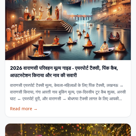
2026 वाराणसी परिवहन मूल्य गाइड - एयरपोर्ट टैक्सी, पिंक कैब,
आउटस्टेशन किराया और नाव की सवारी
वाराणसी एयरपोर्ट टैक्सी मूल्य, केवला-महिलाओं के लिए पिंक टैक्सी, लखनऊ →
वाराणसी किराया, गंगा आरती नाव बुकिंग मूल्य, एक-दिवसीय टूर कैब शुल्‍क, अस्सी
घाट ↔ एयरपोर्ट दूरी, और वाराणसी → बोधगया टैक्सी लागत के लिए आपकी
एक-स्टॉप गाइड। www.kashitaxi.in पर तुरंत बुक करें या 99354
Read more
→
74730 पर कॉल करें।