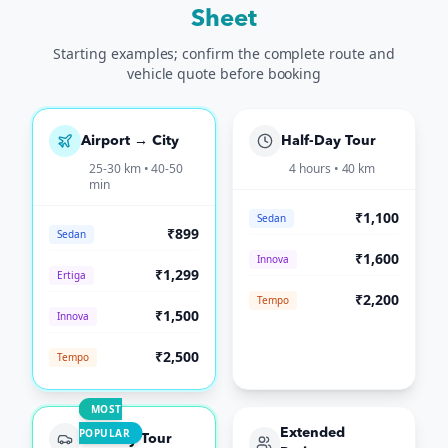
Sheet
Starting examples; confirm the complete route and
vehicle quote before booking
Airport → City
Half-Day Tour
25-30 km • 40-50
4 hours • 40 km
min
₹1,100
Sedan
₹899
Sedan
₹1,600
Innova
₹1,299
Ertiga
₹2,200
Tempo
₹1,500
Innova
₹2,500
Tempo
MOST
POPULAR
Extended
Full-Day Tour