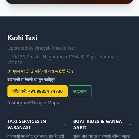
Kashi Taxi
Operated by
Vinayak Travels Tour
L 10/125, Shastri Nagar (near IP Mall), Sigra, Varanasi –
221010
★
गूगल पर 312 यात्रियों द्वारा 4.8/5 रेटेड
वाराणसी में टैक्सी या टूर चाहिए?
कॉल करें
:
+91 99354 74730
व्हाट्सएप
Instagram
X
Google Maps
TAXI SERVICES IN
BOAT RIDES & GANGA
VARANASI
AARTI
वाराणसी एयरपोर्ट ट्रांसफर डायरेक्टरी
सुबह नाव यात्रा वाराणसी कीमत गाइड